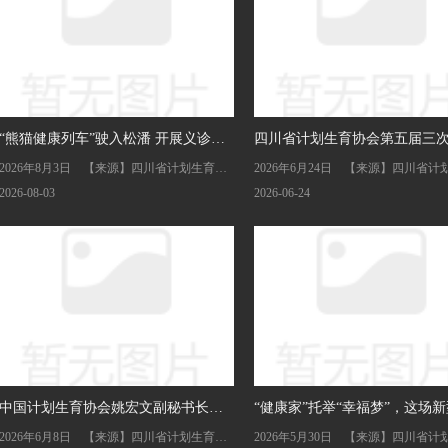
“熊猫健康列车”驶入松潘 开展义诊体
四川省计划生育协会第五届三
2026年8月3日 【来源】四川省计划生育协
2026年6月24日 【来源】四川省计
检专题讲座等系列活动
会召开
会
会
2026-08-03
2026-06-24
中国计划生育协会姚宏文副秘书长一
“健康家”托举“幸福梦”，这场
2026年6月8日 【来源】四川省计划生育协
2026年5月30日 【来源】四川省计
行来川调研
文化宣传活动“玩”出新意