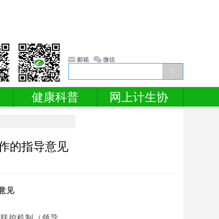
너
낂
邮箱
微信
ꄠ
健康科普
网上计生协
作的指导意见
意见
防联控机制（领导