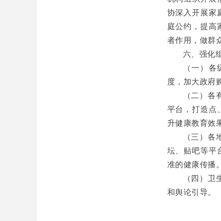
协深入开展家
庭公约，提高
者作用，做群
六、强化
（一）各
度，加大政府
（二）各
平台，打造点
升健康教育效
（三）各
坛、贴吧等平
准的健康传播
（四）卫
和舆论引导。