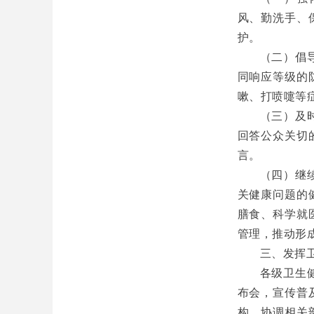
风、勤洗手、
护。
（二）倡
同响应等级的
嗽、打喷嚏等
（三）及
回答公众关切
言。
（四）继
关健康问题的
膳食、科学就
管理，推动形
三、发挥
各级卫生
布会，宣传普
构，协调相关